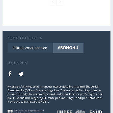
ABONOHUNI NË BULETIN
LIDHUNI ME NE
Ky projekt/aktivitet është financuar nga projekti Promovimi i Shoqërisë
Demokratike (DSP) – i financuar nga Zyra Zvicerane për Bashkëpunim në
Kosovë (SCO‐K) dhe menaxhuar nga Fondacioni Kosovar për Shoqëri Civile
(KCSF). Vazhdimi i këtij projekti është përkrahur nga Fondi për Demokraci i
Kombeve të Bashkuara (UNDEF).