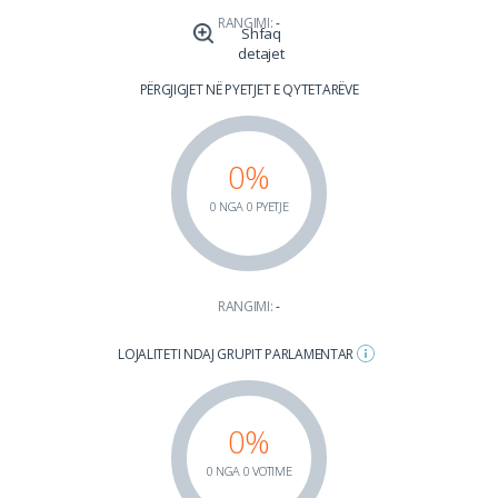
RANGIMI:
-
Shfaq
detajet
PËRGJIGJET NË PYETJET E QYTETARËVE
0%
0 NGA 0 PYETJE
RANGIMI:
-
LOJALITETI NDAJ GRUPIT PARLAMENTAR
0%
0 NGA 0 VOTIME