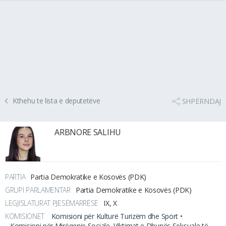
Kthehu te lista e deputetëve
SHPËRNDAJ
ARBNORE SALIHU
PARTIA
Partia Demokratike e Kosovës (PDK)
GRUPI PARLAMENTAR
Partia Demokratike e Kosovës (PDK)
LEGJISLATURAT PJESËMARRËSE
IX, X
KOMISIONET
Komisioni për Kulturë Turizëm dhe Sport •
Komisioni për Mirëqenie Sociale, Viktimat e Dhunës Seksuale të