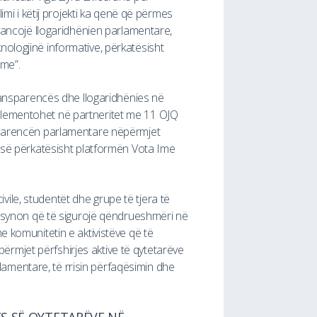
 i këtij projekti ka qenë që përmes
avancojë llogaridhënien parlamentare,
nologjinë informative, përkatësisht
Ime”.
, transparencës dhe llogaridhënies në
plementohet në partneritet me 11 OJQ
nsparencën parlamentare nëpërmjet
jisë përkatësisht platformën Vota Ime
ivile, studentët dhe grupe të tjera të
ti synon që të sigurojë qëndrueshmëri në
e komunitetin e aktivistëve që të
rmjet përfshirjes aktive të qytetarëve
amentare, të rrisin përfaqësimin dhe