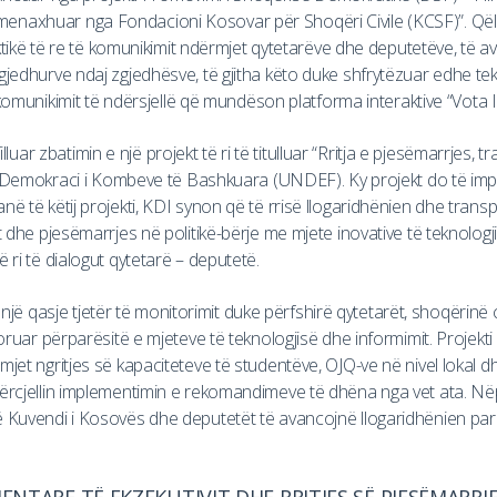
xhuar nga Fondacioni Kosovar për Shoqëri Civile (KCSF)”. Qëllimi
aktikë të re të komunikimit ndërmjet qytetarëve dhe deputetëve, të 
edhurve ndaj zgjedhësve, të gjitha këto duke shfrytëzuar edhe tek
 komunikimit të ndërsjellë që mundëson platforma interaktive “Vota 
filluar zbatimin e një projekt të ri të titulluar “Rritja e pjesëmarrjes
ër Demokraci i Kombeve të Bashkuara (UNDEF). Ky projekt do të im
ë të këtij projekti, KDI synon që të rrisë llogaridhënien dhe tra
 dhe pjesëmarrjes në politikë-bërje me mjete inovative të teknolog
ri të dialogut qytetarë – deputetë.
ë një qasje tjetër të monitorimit duke përfshirë qytetarët, shoqërinë c
oruar përparësitë e mjeteve të teknologjisë dhe informimit. Projek
et ngritjes së kapaciteteve të studentëve, OJQ-ve në nivel lokal dh
rcjellin implementimin e rekomandimeve të dhëna nga vet ata. Nëpë
Kuvendi i Kosovës dhe deputetët të avancojnë llogaridhënien parl