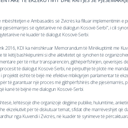
ENTARE TË EKZEKUTIVIT DHE RRITJES SË PJESËMARRJ
mbështetjen e Ambasadës së Zvicrës ka filluar implementimin e proje
së pjesëmarrjes së qytetarëve në dialogun Kosovë-Serbi", i cili syno
 qytetarëve në kuadër të dialogut Kosovë-Serbi.
Korrik 2016, KDI ka nënshkruar Memorandum të Mirëkuptimit me Kuv
e të këtij bashkëpunimi si dhe aktivitetet që synohen të organizoh
ntare për të rritur transparencën, gjithëpërfshirjen, qeverisjes d
procesit të dialogut Kosovë-Serbi, në përputhje të plotë me manda
i projektit është të bëjë më efektive mbikqyrjen parlamentar të ekz
për të garantuar një proces më gjithpërfshirës dhe pjesëmarrës, p
 që kanë të bëjnë me dialogun Kosovë-Serbi.
htesë, lehtësojë dhe organizojë dëgjime publike, hulumtime, anketim
e ekzekutivit për të diskutuar temat, sfidat dhe marrëveshjet që da
 ardhur nga Kuvendi i Zvicrës, në kuadër të synimeve të përcaktuara