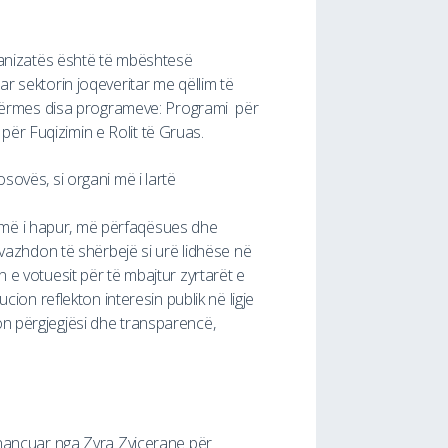
rganizatës është të mbështesë
r sektorin joqeveritar me qëllim të
on përmes disa programeve: Programi për
ër Fuqizimin e Rolit të Gruas.
sovës, si organi më i lartë
 më i hapur, më përfaqësues dhe
 vazhdon të shërbejë si urë lidhëse në
 e votuesit për të mbajtur zyrtarët e
cion reflekton interesin publik në ligje
on përgjegjësi dhe transparencë,
financuar nga Zyra Zvicerane për