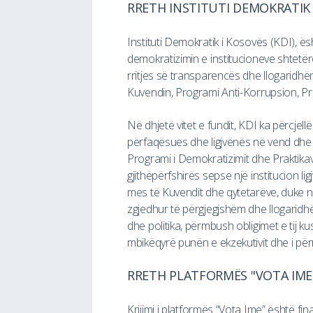
RRETH INSTITUTI DEMOKRATIK I
Instituti Demokratik i Kosovës (KDI), ë
demokratizimin e institucioneve shtetër
rritjes së transparencës dhe llogaridhë
Kuvendin, Programi Anti-Korrupsion, Pr
Në dhjetë vitet e fundit, KDI ka përcjel
përfaqësues dhe ligjvënës në vend dhe 
Programi i Demokratizimit dhe Praktik
gjithëpërfshirës sepse një institucion l
mes të Kuvendit dhe qytetarëve, duke nx
zgjedhur të përgjegjshëm dhe llogaridhënë
dhe politika, përmbush obligimet e tij
mbikëqyrë punën e ekzekutivit dhe i pë
RRETH PLATFORMËS "VOTA IME
Krijimi i platformës “Vota Ime” është f