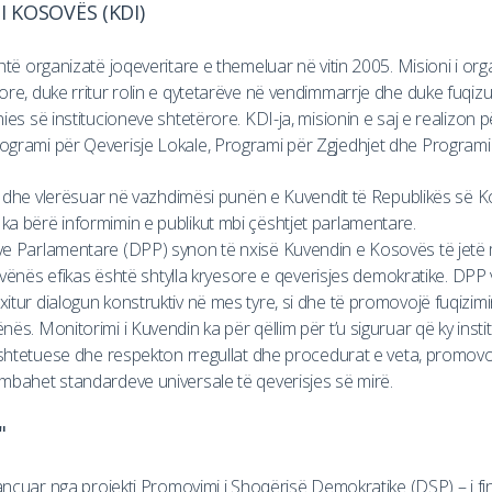
 KOSOVËS (KDI)
shtë organizatë joqeveritare e themeluar në vitin 2005. Misioni i o
ore, duke rritur rolin e qytetarëve në vendimmarrje dhe duke fuqizua
nies së institucioneve shtetërore. KDI-ja, misionin e saj e realiz
ogrami për Qeverisje Lokale, Programi për Zgjedhjet dhe Programi p
lë dhe vlerësuar në vazhdimësi punën e Kuvendit të Republikës së Ko
ka bërë informimin e publikut mbi çështjet parlamentare.
ave Parlamentare (DPP) synon të nxisë Kuvendin e Kosovës të jetë
igjvënës efikas është shtylla kryesore e qeverisjes demokratike. DPP
itur dialogun konstruktiv në mes tyre, si dhe të promovojë fuqizimin
s. Monitorimi i Kuvendin ka për qëllim për t’u siguruar që ky institu
 kushtetuese dhe respekton rregullat dhe procedurat e veta, promov
rmbahet standardeve universale të qeverisjes së mirë.
"
inancuar nga projekti Promovimi i Shoqërisë Demokratike (DSP) – i 