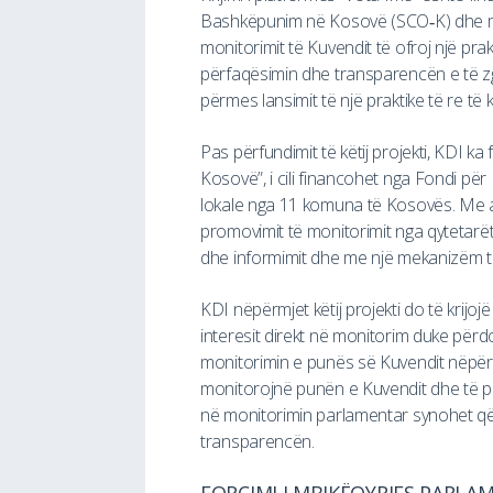
Bashkëpunim në Kosovë (SCO‐K) dhe mena
monitorimit të Kuvendit të ofroj një pr
përfaqësimin dhe transparencën e të zgj
përmes lansimit të një praktike të re të
Pas përfundimit të këtij projekti, KDI ka 
Kosovë”, i cili financohet nga Fondi p
lokale nga 11 komuna të Kosovës. Me an
promovimit të monitorimit nga qytetarët
dhe informimit dhe me një mekanizëm të 
KDI nëpërmjet këtij projekti do të krijoj
interesit direkt në monitorim duke përd
monitorimin e punës së Kuvendit nëpërmj
monitorojnë punën e Kuvendit dhe të pë
në monitorimin parlamentar synohet që 
transparencën.