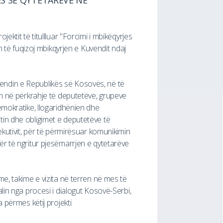
ES SË QYTETARËVE NË
ktit të titullluar "Forcimi i mbikëqyrjes
n të fuqizoj mbikqyrjen e Kuvendit ndaj
endin e Republikës së Kosovës, në të
en në përkrahje të deputetëve, grupeve
emokratike, llogaridhënien dhe
tin dhe obligimet e deputetëve të
ekutivit, për të përmirësuar komunikimin
ër të ngritur pjesëmarrjen e qytetarëve
e, takime e vizita në terren në mes të
lin nga procesi i dialogut Kosovë-Serbi,
 përmes këtij projekti.