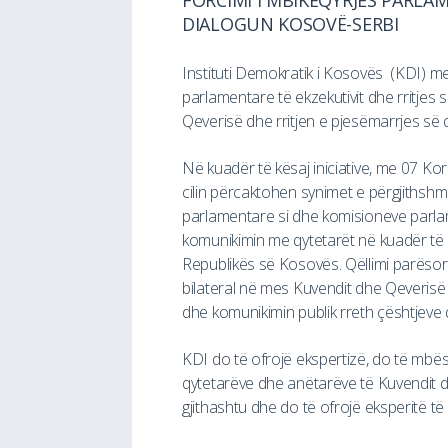
FORCIMI I MBIKËQYRJES PARLAM
DIALOGUN KOSOVË-SERBI
Instituti Demokratik i Kosovës (KDI) me 
parlamentare të ekzekutivit dhe rritjes 
Qeverisë dhe rritjen e pjesëmarrjes së
Në kuadër të kësaj iniciative, me 07 
cilin përcaktohen synimet e përgjithshm
parlamentare si dhe komisioneve parlame
komunikimin me qytetarët në kuadër të 
Republikës së Kosovës. Qëllimi parësor 
bilateral në mes Kuvendit dhe Qeverisë 
dhe komunikimin publik rreth çështjeve
KDI do të ofrojë ekspertizë, do të mbës
qytetarëve dhe anëtarëve të Kuvendit dh
gjithashtu dhe do të ofrojë eksperitë të