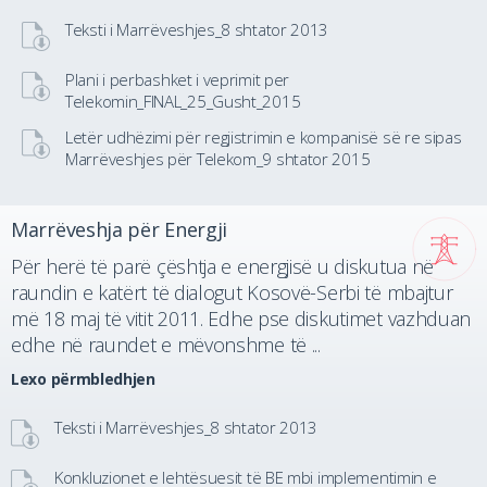
Teksti i Marrëveshjes_8 shtator 2013
Plani i perbashket i veprimit per
Telekomin_FINAL_25_Gusht_2015
Letër udhëzimi për regjistrimin e kompanisë së re sipas
Marrëveshjes për Telekom_9 shtator 2015
Marrëveshja për Energji
Për herë të parë çështja e energjisë u diskutua në
raundin e katërt të dialogut Kosovë-Serbi të mbajtur
më 18 maj të vitit 2011. Edhe pse diskutimet vazhduan
edhe në raundet e mëvonshme të ...
Lexo përmbledhjen
Teksti i Marrëveshjes_8 shtator 2013
Konkluzionet e lehtësuesit të BE mbi implementimin e