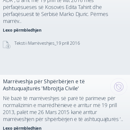
ADR , u arrit më 19 prill të vitit 2016 mes
përfaqësueses së Kosovës Edita Tahirit dhe
përfaqësuesit të Serbisë Marko Djuric. Përmes
marrëv...
Lexo përmbledhjen
Teksti i Marrëveshjes_19 prill 2016
Marrëveshja për Shpërbërjen e të
Ashtuquajturës 'Mbrojtja Civile'
Në bazë të marrëveshjes së parë të parimeve për
normalizimin e marrëdhënieve e arritur më 19 prill
2013, palët me 26 Mars 2015 kanë arritur
marrëveshjen për shpërbërjen e të ashtuquajturës ‘...
Lexo përmbledhjen