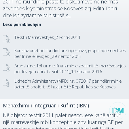
2011 në raundin e pestë të diskutimeve në në mes
zëvëndës kryeministres së Kosovës znj. Edita Tahiri
dhe ish zyrtarit të Ministrisë s...
Lexo përmbledhjen
Teksti i Marrëveshjes_2 korrik 2011
Konkluzionet përfundimtare operative, grupi implementues
për lirinë e lëvizjes _29 nentor 2011
Aranzhimet lidhur me finalizimin e zbatimit të marrëveshjes
për lëvizjen e lirë të vitit 2011_14 shtator 2016
Udhëzim Administrativ (MPB) Nr. 072017 për ndërrimin e
patentë shoferit të huaj, në të Republikës së Kosovës
Menaxhimi i Integruar i Kufirit (IBM)
Në dhjetor të vitit 2011 palët negocuese kanë arritur
një marrëveshje mbi konceptin e zhvilluar nga BE për