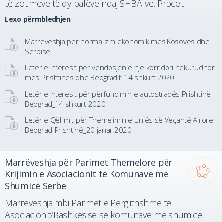
të zotimeve të dy palëve ndaj SHBA-ve. Proce...
Lexo përmbledhjen
Marrëveshja për normalizim ekonomik mes Kosovës dhe
Serbisë
Letër e interesit për vendosjen e një korridori hekurudhor
mes Prishtinës dhe Beogradit_14 shkurt 2020
Letër e interesit për përfundimin e autostradës Prishtinë-
Beograd_14 shkurt 2020
Letër e Qëllimit për Themelimin e Linjës së Veçantë Ajrore
Beograd-Prishtinë_20 janar 2020
Marrëveshja për Parimet Themelore për
Krijimin e Asociacionit të Komunave me
Shumicë Serbe
Marrëveshja mbi Parimet e Përgjithshme të
Asociacionit/Bashkësisë së komunave me shumicë