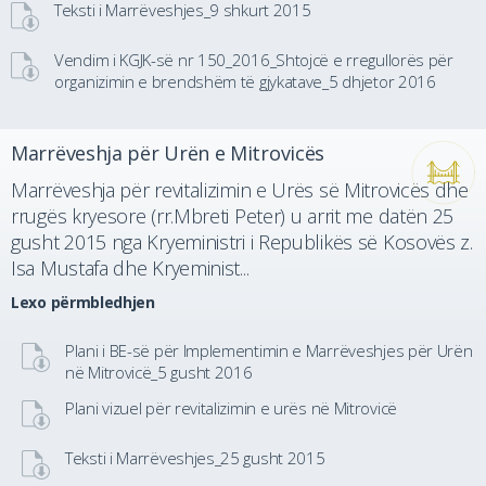
Teksti i Marrëveshjes_9 shkurt 2015
Vendim i KGJK-së nr 150_2016_Shtojcë e rregullorës për
organizimin e brendshëm të gjykatave_5 dhjetor 2016
Marrëveshja për Urën e Mitrovicës
Marrëveshja për revitalizimin e Urës së Mitrovicës dhe
rrugës kryesore (rr.Mbreti Peter) u arrit me datën 25
gusht 2015 nga Kryeministri i Republikës së Kosovës z.
Isa Mustafa dhe Kryeminist...
Lexo përmbledhjen
Plani i BE-së për Implementimin e Marrëveshjes për Urën
në Mitrovicë_5 gusht 2016
Plani vizuel për revitalizimin e urës në Mitrovicë
Teksti i Marrëveshjes_25 gusht 2015