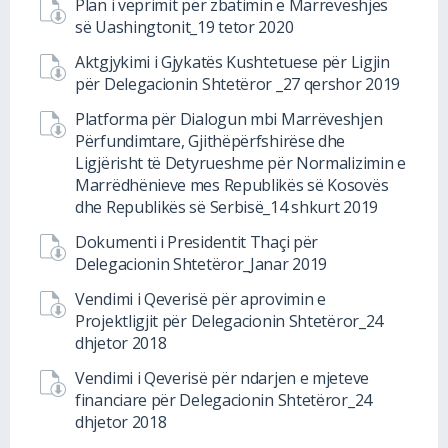
Plan i veprimit për zbatimin e Marrëveshjes
së Uashingtonit_19 tetor 2020
Aktgjykimi i Gjykatës Kushtetuese për Ligjin
për Delegacionin Shtetëror _27 qershor 2019
Platforma për Dialogun mbi Marrëveshjen
Përfundimtare, Gjithëpërfshirëse dhe
Ligjërisht të Detyrueshme për Normalizimin e
Marrëdhënieve mes Republikës së Kosovës
dhe Republikës së Serbisë_14 shkurt 2019
Dokumenti i Presidentit Thaçi për
Delegacionin Shtetëror_Janar 2019
Vendimi i Qeverisë për aprovimin e
Projektligjit për Delegacionin Shtetëror_24
dhjetor 2018
Vendimi i Qeverisë për ndarjen e mjeteve
financiare për Delegacionin Shtetëror_24
dhjetor 2018