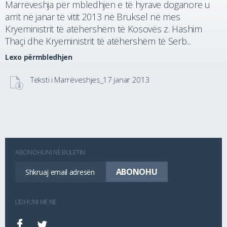
Marrëveshja për mbledhjen e të hyrave doganore u
arrit në janar të vitit 2013 në Bruksel në mes
Kryeministrit të atëhershëm të Kosovës z. Hashim
Thaçi dhe Kryeministrit të atëhershëm të Serb...
Lexo përmbledhjen
Teksti i Marrëveshjes_17 janar 2013
ABONOHUNI NË BULETIN
LIDHUNI ME NE