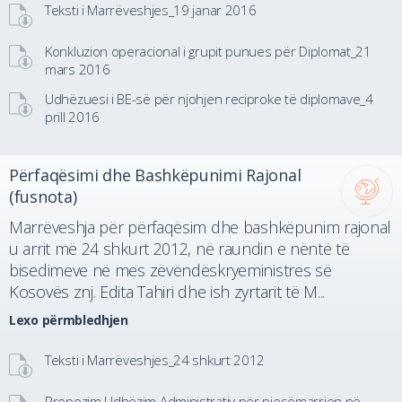
Teksti i Marrëveshjes_19 janar 2016
Konkluzion operacional i grupit punues për Diplomat_21
mars 2016
Udhëzuesi i BE-së për njohjen reciproke të diplomave_4
prill 2016
Përfaqësimi dhe Bashkëpunimi Rajonal
(fusnota)
Marrëveshja për përfaqësim dhe bashkëpunim rajonal
u arrit më 24 shkurt 2012, në raundin e nëntë të
bisedimeve në mes zëvëndëskryeministres së
Kosovës znj. Edita Tahiri dhe ish zyrtarit të M...
Lexo përmbledhjen
Teksti i Marrëveshjes_24 shkurt 2012
Propozim Udhëzim Administrativ për pjesëmarrjen në