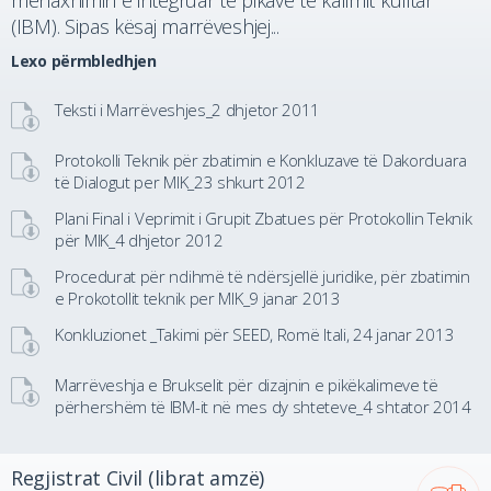
menaxhimin e integruar të pikave të kalimit kufitar
(IBM). Sipas kësaj marrëveshjej...
Lexo përmbledhjen
Teksti i Marrëveshjes_2 dhjetor 2011
Protokolli Teknik për zbatimin e Konkluzave të Dakorduara
të Dialogut per MIK_23 shkurt 2012
Plani Final i Veprimit i Grupit Zbatues për Protokollin Teknik
për MIK_4 dhjetor 2012
Procedurat për ndihmë të ndërsjellë juridike, për zbatimin
e Prokotollit teknik per MIK_9 janar 2013
Konkluzionet _Takimi për SEED, Romë Itali, 24 janar 2013
Marrëveshja e Brukselit për dizajnin e pikëkalimeve të
përhershëm të IBM-it në mes dy shteteve_4 shtator 2014
Regjistrat Civil (librat amzë)