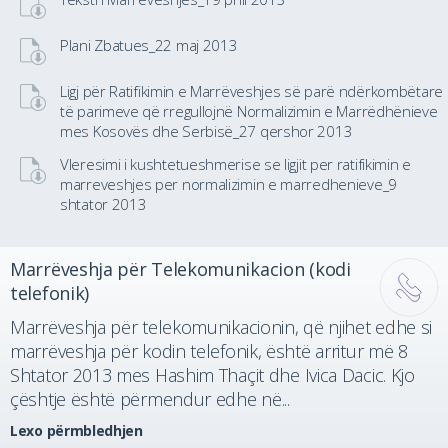
Plani Zbatues_22 maj 2013
Ligj për Ratifikimin e Marrëveshjes së parë ndërkombëtare
të parimeve që rregullojnë Normalizimin e Marrëdhënieve
mes Kosovës dhe Serbisë_27 qershor 2013
Vleresimi i kushtetueshmerise se ligjit per ratifikimin e
marreveshjes per normalizimin e marredhenieve_9
shtator 2013
Marrëveshja për Telekomunikacion (kodi
telefonik)
Marrëveshja për telekomunikacionin, që njihet edhe si
marrëveshja për kodin telefonik, është arritur më 8
Shtator 2013 mes Hashim Thaçit dhe Ivica Dacic. Kjo
çështje është përmendur edhe në...
Lexo përmbledhjen