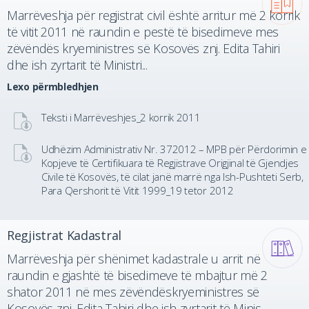
Marrëveshja për regjistrat civil është arritur më 2 korrik
të vitit 2011 në raundin e pestë të bisedimeve mes
zëvëndës kryeministres së Kosovës znj. Edita Tahiri
dhe ish zyrtarit të Ministri...
Lexo përmbledhjen
Teksti i Marrëveshjes_2 korrik 2011
Udhëzim Administrativ Nr. 372012 – MPB për Përdorimin e
Kopjeve të Certifikuara të Regjistrave Origjinal të Gjendjes
Civile të Kosovës, të cilat janë marrë nga Ish-Pushteti Serb,
Para Qershorit të Vitit 1999_19 tetor 2012
Regjistrat Kadastral
Marrëveshja për shënimet kadastrale u arrit në
raundin e gjashtë të bisedimeve të mbajtur më 2
shator 2011 në mes zëvëndëskryeministres së
Kosovës znj. Edita Tahiri dhe ish zyrtarit të Minis...