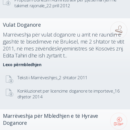
takimet rajonale_22 prill 2012
Vulat Doganore
Marrëveshja për vulat doganore u arrit në raundin e
gjashtë të bisedimeve në Bruksel, më 2 shtator të vitit
2011, në mes zëvëndëskryeministres së Kosovës znj.
Edita Tahiri dhe ish zyrtarit t...
Lexo përmbledhjen
Teksti i Marrëveshjes_2 shtator 2011
Konkluzionet per licencime doganore te importeve_16
dhjetor 2014
Marrëveshja për Mbledhjen e të Hyrave
Doganore