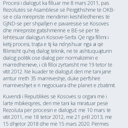
Procesi i dialogut ka filluar me 8 mars 2011, pas
Rezolutës së Asamblesë së Përgjithshme të OKB-
së e cila mirëpriste mendimin këshillëdhënës të
GJND-së për shpalljen e pavarësisë së Kosovës
dhe mirëpriste gatishmërinë e BE-së për të
lehtësuar dialogun Kosovë-Serbi. Që nga fillimi i
këtij procesi, trajta e tij ka ndryshuar nga ai që
fillimisht quhej dialog teknik, në të ashtuquajturin
dialog politik ose dialog për normalizimin e
marrëdhënieve, i cili filloi zyrtarisht më 19 tetor të
vitit 2012. Në kuadër të dialogut deri më tani janë
arritur rreth 35 marrëveshje, duke përfshirë
marrëveshjet e ri negociuara dhe planet e zbatimit.
Kuvendi i Republikës së Kosovës si organi më i
lartë mbikëqyrës, deri më tani ka miratuar pesë
Rezoluta për procesin e dialogut: më 10 mars të
vitit 2011, më 18 tetor 2012, më 21 prill 2013, më
15 dhjetor 2018 dhe më 15 mars 2020. Përmes