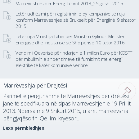
Marrëveshjes për Energji të vitit 2013_25 gusht 2015
Letër udhëzimi për regjistrimin e dy kompanive të reja
konform Marreveshjes së Brukselit për Energjinë_9 shtator
2015
Leter nga Ministrja Tahiri per Ministrin Gjiknuri Minister i
Energjise dhe Industrise se Shqiperise_10 tetor 2016
Vendim i Qeverisë për ndarjen e 1 milion Euro për KOSTT
për mbulimin e shpenzimeve të furnizimit me energji
elektrike të katër komunave veriore
Marrëveshja për Drejtësi
Parimet e përgjithshme të Marrëveshjes për drejtësi
janë të specifikuara në sipas Marrëveshjen e 19 Prillit
2013. Ndërsa me 9 Shkurt 2015, u arrit marrëevshja
për gjyqësorin. Qëllimi kryesor...
Lexo përmbledhjen