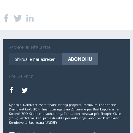
ABONOHUNI NË BULETIN
LIDHUNI ME NE
Ky projekt/aktivitet është financuar nga projekti Promovimi i Shoqërisë
Demokratike (DSP) – i financuar nga Zyra Zvicerane për Bashkëpunim në
Kosovë (SCO‐K) dhe menaxhuar nga Fondacioni Kosovar për Shoqëri Civile
(KCSF). Vazhdimi i këtij projekti është përkrahur nga Fondi për Demokraci i
Kombeve të Bashkuara (UNDEF).