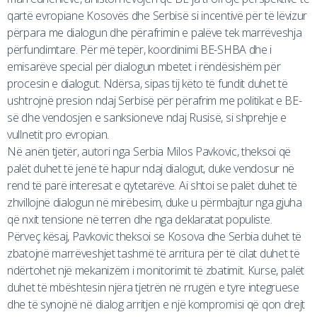
qartë evropiane Kosovës dhe Serbisë si incentivë për të lëvizur
përpara me dialogun dhe përafrimin e palëve tek marrëveshja
përfundimtare. Për më tepër, koordinimi BE-SHBA dhe i
emisarëve special për dialogun mbetet i rëndësishëm për
procesin e dialogut. Ndërsa, sipas tij këto të fundit duhet të
ushtrojnë presion ndaj Serbisë për përafrim me politikat e BE-
së dhe vendosjen e sanksioneve ndaj Rusisë, si shprehje e
vullnetit pro evropian.
Në anën tjetër, autori nga Serbia Milos Pavkovic, theksoi që
palët duhet të jenë të hapur ndaj dialogut, duke vendosur në
rend të parë interesat e qytetarëve. Ai shtoi se palët duhet të
zhvillojnë dialogun në mirëbesim, duke u përmbajtur nga gjuha
që nxit tensione në terren dhe nga deklaratat populiste.
Përveç kësaj, Pavkovic theksoi se Kosova dhe Serbia duhet të
zbatojnë marrëveshjet tashmë të arritura për të cilat duhet të
ndërtohet një mekanizëm i monitorimit të zbatimit. Kurse, palët
duhet të mbështesin njëra tjetrën në rrugën e tyre integruese
dhe të synojnë në dialog arritjen e një kompromisi që qon drejt