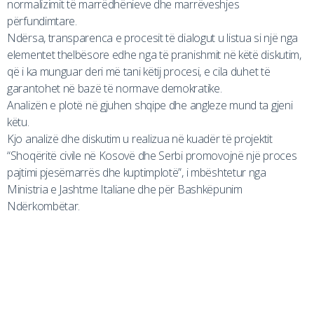
normalizimit të marrëdhënieve dhe marrëveshjes
përfundimtare.
Ndërsa, transparenca e procesit të dialogut u listua si një nga
elementet thelbësore edhe nga të pranishmit në këtë diskutim,
që i ka munguar deri më tani këtij procesi, e cila duhet të
garantohet në bazë të normave demokratike.
Analizën e plotë në gjuhen shqipe dhe angleze mund ta gjeni
këtu.
Kjo analizë dhe diskutim u realizua në kuadër të projektit
“Shoqëritë civile në Kosovë dhe Serbi promovojnë një proces
pajtimi pjesëmarrës dhe kuptimplotë”, i mbështetur nga
Ministria e Jashtme Italiane dhe për Bashkëpunim
Ndërkombëtar.