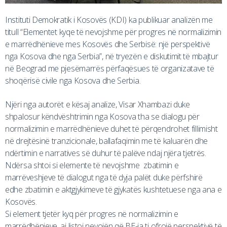
Instituti Demokratik i Kosovës (KDI) ka publikuar analizën me
titull “Elementet kyqe të nevojshme për progres në normalizimin
e marrëdhënieve mes Kosovës dhe Serbisë: një perspektivë
nga Kosova dhe nga Serbia”, në tryezën e diskutimit të mbajtur
në Beograd me pjesëmarrës përfaqësues të organizatave të
shoqërisë civile nga Kosova dhe Serbia.
Njëri nga autorët e kësaj analize, Visar Xhambazi duke
shpalosur këndvështrimin nga Kosova tha se dialogu për
normalizimin e marrëdhënieve duhet të përqendrohet fillimisht
në drejtësinë tranzicionale, ballafaqimin me të kaluarën dhe
ndërtimin e narratives së duhur të palëve ndaj njëra tjetrës.
Ndërsa shtoi si elemente të nevojshme zbatimin e
marrëveshjeve të dialogut nga të dyja palët duke përfshirë
edhe zbatimin e aktgjykimeve të gjykatës kushtetuese nga ana e
Kosovës.
Si element tjetër kyq për progres në normalizimin e
marrëdhënieve, ai listoi nevojën që BE-ja ti ofrojë perspektivë të