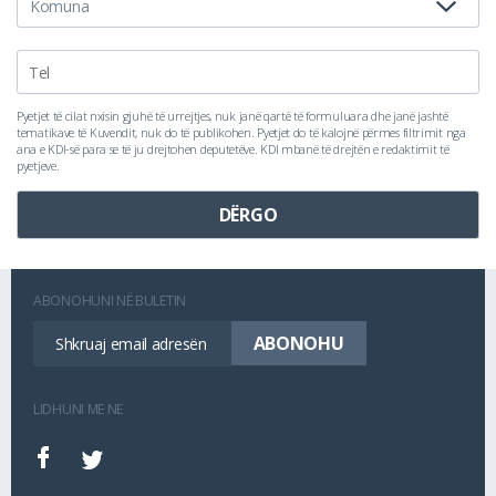
Pyetjet të cilat nxisin gjuhë të urrejtjes, nuk janë qartë të formuluara dhe janë jashtë
tematikave të Kuvendit, nuk do të publikohen. Pyetjet do të kalojnë përmes filtrimit nga
ana e KDI-së para se të ju drejtohen deputetëve. KDI mbanë të drejtën e redaktimit të
pyetjeve.
ABONOHUNI NË BULETIN
LIDHUNI ME NE