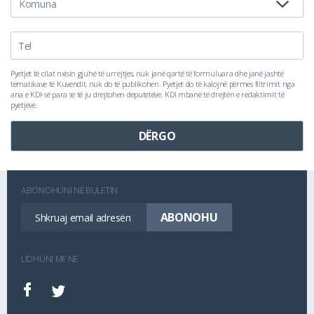
Pyetjet të cilat nxisin gjuhë të urrejtjes, nuk janë qartë të formuluara dhe janë jashtë
tematikave të Kuvendit, nuk do të publikohen. Pyetjet do të kalojnë përmes filtrimit nga
ana e KDI-së para se të ju drejtohen deputetëve. KDI mbanë të drejtën e redaktimit të
pyetjeve.
ABONOHUNI NË BULETIN
LIDHUNI ME NE