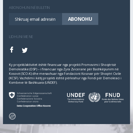
ABONOHUNI NË BULETIN
LIDHUNI ME NE
Ky projekt/aktivitet është financuar nga projekti Promovimi i Shoqërisë
Demokratike (DSP) – i financuar nga Zyra Zvicerane për Bashkëpunim në
Kosovë (SCO‐K) dhe menaxhuar nga Fondacioni Kosovar për Shoqëri Civile
(KCSF). Vazhdimi i këtij projekti është përkrahur nga Fondi për Demokraci i
Kombeve të Bashkuara (UNDEF).