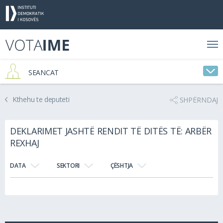
SEANCAT
Kthehu te deputeti
SHPËRNDAJ
DEKLARIMET JASHTË RENDIT TË DITËS TË: ARBËR
REXHAJ
DATA
SEKTORI
ÇËSHTJA