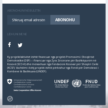
ABONOHUNI NË BULETIN
LIDHUNI ME NE
Ky projekt/aktivitet është financuar nga projekti Promovimi i Shoqërisë
Demokratike (DSP) – i financuar nga Zyra Zvicerane për Bashkëpunim në
Kosovë (SCO‐K) dhe menaxhuar nga Fondacioni Kosovar për Shoqëri Civile
(KCSF). Vazhdimi i këtij projekti është përkrahur nga Fondi për Demokraci i
Kombeve të Bashkuara (UNDEF).