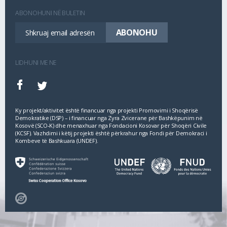
ABONOHUNI NË BULETIN
LIDHUNI ME NE
Ky projekt/aktivitet është financuar nga projekti Promovimi i Shoqërisë
Demokratike (DSP) – i financuar nga Zyra Zvicerane për Bashkëpunim në
Kosovë (SCO‐K) dhe menaxhuar nga Fondacioni Kosovar për Shoqëri Civile
(KCSF). Vazhdimi i këtij projekti është përkrahur nga Fondi për Demokraci i
Kombeve të Bashkuara (UNDEF).