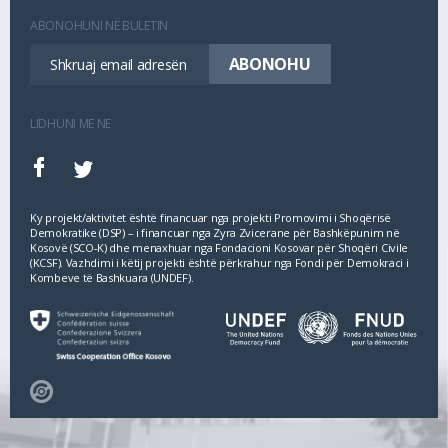
ABONOHUNI NË BULETIN
LIDHUNI ME NE
Ky projekt/aktivitet është financuar nga projekti Promovimi i Shoqërisë
Demokratike (DSP) – i financuar nga Zyra Zvicerane për Bashkëpunim në
Kosovë (SCO‐K) dhe menaxhuar nga Fondacioni Kosovar për Shoqëri Civile
(KCSF). Vazhdimi i këtij projekti është përkrahur nga Fondi për Demokraci i
Kombeve të Bashkuara (UNDEF).