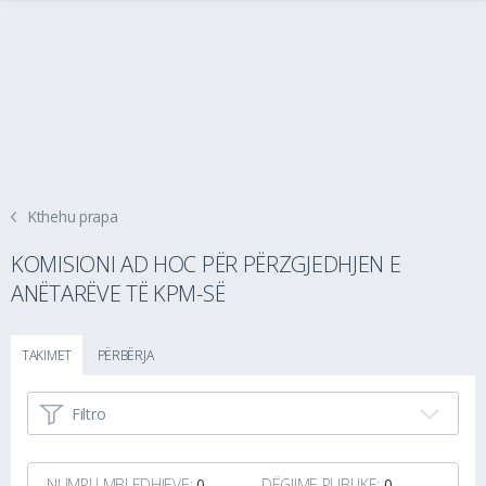
Kthehu prapa
KOMISIONI AD HOC PËR PËRZGJEDHJEN E
ANËTARËVE TË KPM-SË
TAKIMET
PËRBËRJA
Filtro
NUMRI I MBLEDHJEVE:
0
DËGJIME PUBLIKE:
0