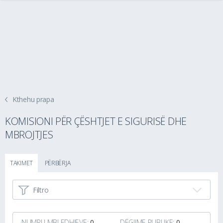
Kthehu prapa
KOMISIONI PËR ÇËSHTJET E SIGURISË DHE
MBROJTJES
TAKIMET
PËRBËRJA
Filtro
NUMRI I MBLEDHJEVE:
0
DËGJIME PUBLIKE:
0