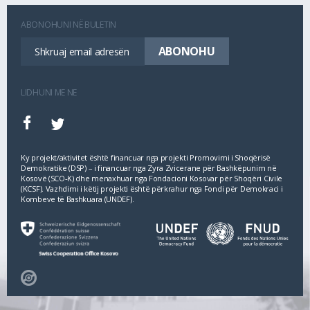
ABONOHUNI NË BULETIN
LIDHUNI ME NE
Ky projekt/aktivitet është financuar nga projekti Promovimi i Shoqërisë
Demokratike (DSP) – i financuar nga Zyra Zvicerane për Bashkëpunim në
Kosovë (SCO‐K) dhe menaxhuar nga Fondacioni Kosovar për Shoqëri Civile
(KCSF). Vazhdimi i këtij projekti është përkrahur nga Fondi për Demokraci i
Kombeve të Bashkuara (UNDEF).