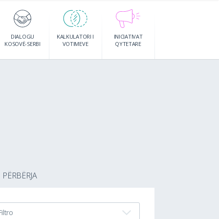
DIALOGU
KALKULATORI I
INICIATIVAT
KOSOVË-SERBI
VOTIMEVE
QYTETARE
PËRBËRJA
Filtro